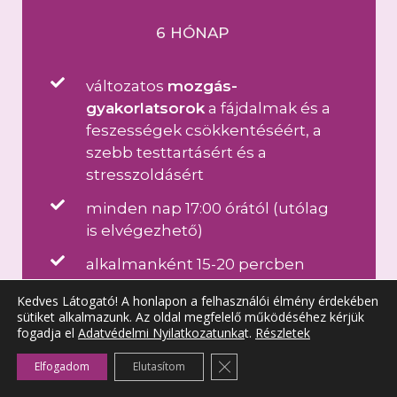
6 HÓNAP
változatos
mozgás-
gyakorlatsorok
a fájdalmak és a
feszességek csökkentéséért, a
szebb testtartásért és a
stresszoldásért
minden nap 17:00 órától (utólag
is elvégezhető)
alkalmanként 15-20 percben
légzőgyakorlattal és relaxációval,
Kedves Látogató! A honlapon a felhasználói élmény érdekében
sütiket alkalmazunk. Az oldal megfelelő működéséhez kérjük
hetente egyszer vezetett
fogadja el
Adatvédelmi Nyilatkozatunka
t.
Részletek
meditációval
Close GDPR Cookie Banner
Elfogadom
Elutasítom
magasan képzett oktatóval,