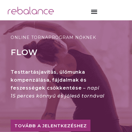
ONLINE TORNAPROGRAM NŐKNEK
FLOW
Testtartásjavítás, ülőmunka
kompenzálása, fájdalmak és
feszességek csökkentése
–
napi
15 perces könnyű és jóleső tornával
TOVÁBB A JELENTKEZÉSHEZ