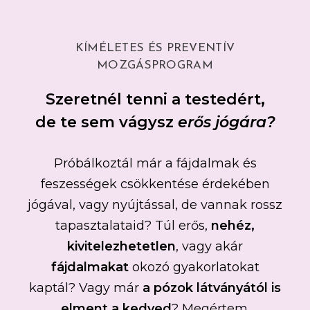
KÍMÉLETES ÉS PREVENTÍV
MOZGÁSPROGRAM
Szeretnél tenni a testedért,
de te sem vágysz
erős jógára?
Próbálkoztál már a fájdalmak és
feszességek csökkentése érdekében
jógával, vagy nyújtással, de vannak rossz
tapasztalataid? Túl erős,
nehéz,
kivitelezhetetlen
, vagy akár
fájdalmakat
okozó gyakorlatokat
kaptál? Vagy már
a pózok
látványától is
elment a kedved
? Megértem.