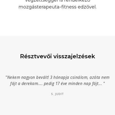
végzettséggel is rendelkező
mozgásterapeuta-fitness edzővel.
Résztvevői visszajelzések
"Nekem nagyon bevált! 3 hónapja csinálom, azóta nem
fájt a derekam.... pedig 17 éve minden nap fájt... "
S. JUDIT