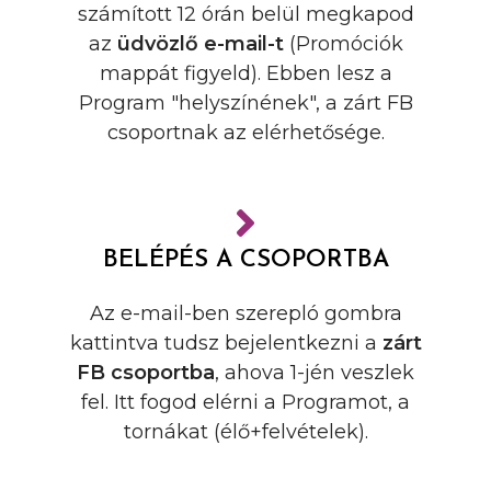
számított 12 órán belül megkapod
az
üdvözlő e-mail-t
(Promóciók
mappát figyeld). Ebben lesz a
Program "helyszínének", a zárt FB
csoportnak az elérhetősége.
BELÉPÉS A CSOPORTBA
Az e-mail-ben szerepló gombra
kattintva tudsz bejelentkezni a
zárt
FB csoportba
, ahova 1-jén veszlek
fel. Itt fogod elérni a Programot, a
tornákat (élő+felvételek).