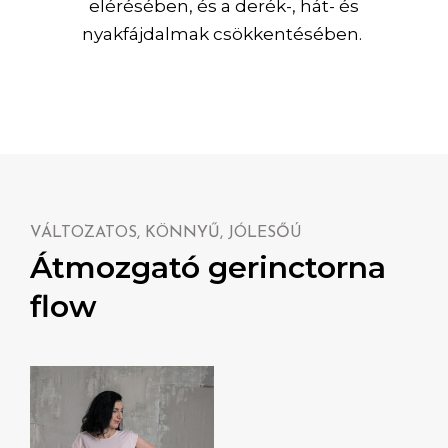
elérésében, és a derék-, hát- és
nyakfájdalmak csökkentésében.
VÁLTOZATOS, KÖNNYŰ, JÓLESŐÚ
Átmozgató gerinctorna
flow