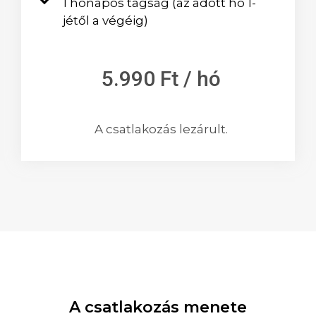
1 hónapos tagság (az adott hó 1-
jétől a végéig)
5.990 Ft / hó
A csatlakozás lezárult.
A csatlakozás menete