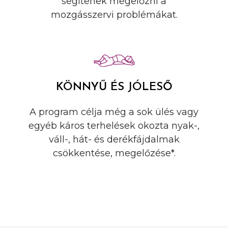
segítenek megelőzni a
mozgásszervi problémákat.
KÖNNYŰ ÉS JÓLESŐ
A program célja még a sok ülés vagy
egyéb káros terhelések okozta nyak-,
váll-, hát- és derékfájdalmak
csökkentése, megelőzése*.