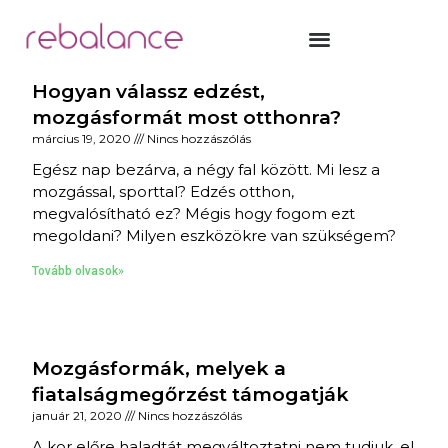
Hogyan válassz edzést,
mozgásformát most otthonra?
március 19, 2020
Nincs hozzászólás
Egész nap bezárva, a négy fal között. Mi lesz a
mozgással, sporttal? Edzés otthon,
megvalósítható ez? Mégis hogy fogom ezt
megoldani? Milyen eszközökre van szükségem?
Tovább olvasok»
Mozgásformák, melyek a
fiatalságmegőrzést támogatják
január 21, 2020
Nincs hozzászólás
A kor előre haladtát megváltoztatni nem tudjuk, el