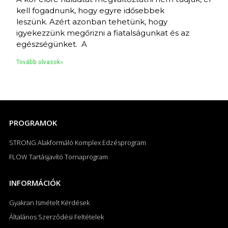
kell fogadnunk, hogy egyre idősebbek
leszünk. Azért azonban tehetünk, hogy
igyekezzünk megőrizni a fiatalságunkat és az
egészségünket. A
Tovább olvasok»
PROGRAMOK
STRONG Alakformáló Komplex Edzésprogram
FLOW Tartásjavító Tornaprogram
INFORMÁCIÓK
Gyakran Ismételt Kérdések
Általános Szerződési Feltételek